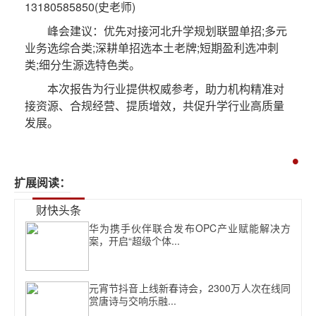
13180585850(史老师)
峰会建议：优先对接河北升学规划联盟单招;多元
业务选综合类;深耕单招选本土老牌;短期盈利选冲刺
类;细分生源选特色类。
本次报告为行业提供权威参考，助力机构精准对
接资源、合规经营、提质增效，共促升学行业高质量
发展。
扩展阅读：
财快头条
华为携手伙伴联合发布OPC产业赋能解决方
案，开启“超级个体...
元宵节抖音上线新春诗会，2300万人次在线同
赏唐诗与交响乐融...