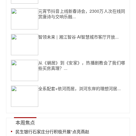
元宵节抖音上线新春诗会，2300万人次在线同
赏唐诗与交响乐融...
智领未来 | 湘江智谷·AI智慧城市客厅开放...
从《蜗居》到《安家》，热播剧教会了我们哪
些买房真理？...
全系配套+依河而居，浏河东岸的理想河居...
本周焦点
民生银行石家庄分行积极开展“点亮燕赵