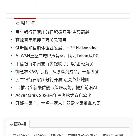
本周焦点
民生银行石家庄分行积极开展“点亮燕赵
顶峰智品承接千万美元项目
创新赋能智能体企业发展，HPE Networking
AI WAN重塑广域IP承载网，助力Token从DC
中信银行定州支行警银联动：以“金融为民
御芝林X龙标心燕：从原料到成品，一瓶即食
民生银行石家庄分行开展“点亮燕赵地图
F5推出全新集群舰队管理功能，提升前沿AI
AdventureX 2026青年黑客松大赛启幕 招
开好一家店，幸福一家人！双盈之家推拿八周
友情链接
高科技网
科技狗
祥房网
中国财经消费网
财经资讯网