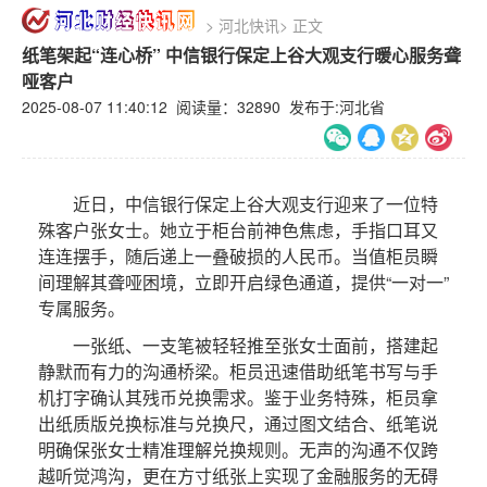
>
河北快讯
>
正文
纸笔架起“连心桥” 中信银行保定上谷大观支行暖心服务聋
哑客户
2025-08-07 11:40:12 阅读量：
32890 发布于:河北省
近日，中信银行保定上谷大观支行迎来了一位特
殊客户张女士。她立于柜台前神色焦虑，手指口耳又
连连摆手，随后递上一叠破损的人民币。当值柜员瞬
间理解其聋哑困境，立即开启绿色通道，提供“一对一”
专属服务。
一张纸、一支笔被轻轻推至张女士面前，搭建起
静默而有力的沟通桥梁。柜员迅速借助纸笔书写与手
机打字确认其残币兑换需求。鉴于业务特殊，柜员拿
出纸质版兑换标准与兑换尺，通过图文结合、纸笔说
明确保张女士精准理解兑换规则。无声的沟通不仅跨
越听觉鸿沟，更在方寸纸张上实现了金融服务的无碍