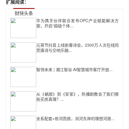
扩展阅读：
财快头条
华为携手伙伴联合发布OPC产业赋能解决方
案，开启“超级个体...
元宵节抖音上线新春诗会，2300万人次在线同
赏唐诗与交响乐融...
智领未来 | 湘江智谷·AI智慧城市客厅开放...
从《蜗居》到《安家》，热播剧教会了我们哪
些买房真理？...
全系配套+依河而居，浏河东岸的理想河居...