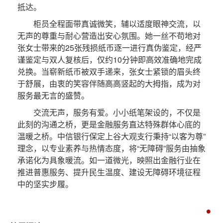
抵达。
柜员全程面带真诚微笑，辅以适度眼神交流，以
无声的尊重与耐心营造出安心氛围。她一丝不苟地对
张女士带来的25张残损纸币逐一进行真伪鉴定，经严
谨鉴定与双人复核后，仅约10分钟即高效准确地完成
兑换。当崭新纸币被双手递来，张女士紧锁的眉头终
于舒展，由衷的笑容伴随高高竖起的大拇指，成为对
服务最无言的盛赞。
交流无声，服务有爱。小小纸笔架设的，不仅是
此刻的沟通之桥，更是金融服务直达特殊群体心底的
温暖之桥。中信银行保定上谷大观支行秉持“以客为尊”
理念，以专业素养与热情态度，将“无障碍”服务由抽象
承诺化为具象暖流。如一道微光，映照出金融行业在
推进普惠服务、提升民生温度、建设无障碍环境征程
中的坚实步履。