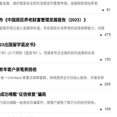
发展、维护国家安全和社会稳定的重要举措。金融帮助增加养老
81
《中国居民养老财富管理发展报告（2023）》
融市场已进入发展快车道。夯实居民补充养老的自我保障能力，对我
475
23出国留学蓝皮书》
书》(以下简称《蓝皮书》)。凭借其专业全面的研究成果和实用
150
老年客户亲笔表扬信
老一小&rdquo;等重点保障客群，持续提供全方位贴心服务、开展多样
265
成功堵截“征信修复”骗局
行成功堵截一起电信诈骗案件，使客户避免了数万元的经济损失。
169