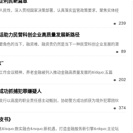
企利民新篇章
民性，深入贯彻国家决策部署，认真落实监管政策要求，聚焦实体经
239
话助力民营科创企业高质量发展新路径
角色的当下，融资难、融资贵仍然是当下一种民营科创企业发展的潜
89
”
会议精神，养老金融被列入推动金融高质量发展的&ldquo;五篇
202
成功抓捕犯罪嫌疑人
行以高度的职业责任感主动甄别，协助警方成功抓获为境外犯罪团伙
374
皮书》
&lsquo;数实融合&rsquo;新机遇，打造金融服务新引擎&rdquo;主论坛