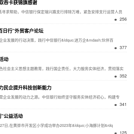
取吞卡获锦旗感谢
话寻求帮助，中信银行保定瑞兴路支行排除万难，紧急安排支行运营人员
256
百日行”外贸客户论坛
展的行动决策，践行中信银行&ldquo;进万企&mdash;伙伴百
377
活动
社会主义思想主题教育，践行国企责任，大力服务实体经济，贯彻落实
352
力民企提升科技创新能力
企业发展的动力之源。中信银行始终坚守服务实体经济初心，构建专
341
”公益活动
,在黄骅市开发区小学成功举办2023年&ldquo;小海豚计划&rdq
125