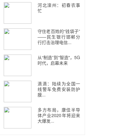
河北滦州：初春农事
忙
守住老百姓的“钱袋子”
——民生银行邯郸分
行打击治理电信...
从“制造”到"智造"，5G
时代，启幕未来
滴滴：陆续为全国一
线警车免费安装防护
膜...
多方布局，康佳半导
体产业2020年将迎来
大爆发...