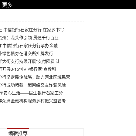
更多
土 中信银行石家庄分行 在家乡书写
贵州：龙头作引领 贯通千行百业——
动”中信银行石家庄分行承办金融
外绿色债券在港交所挂牌发行
祥大街支行持续开展“支付降费 让
开展3·15“小小银行家”宣教科
分行坚定民企战略，助力河北区域民营
分行成功堵截一起网络交友诈骗风险
乐享安心生活——民生银行石家庄分
年荣膺金融机构服务乡村振兴监管考
诗会，2300万人次在线同赏唐诗与交响乐融合
编辑推荐