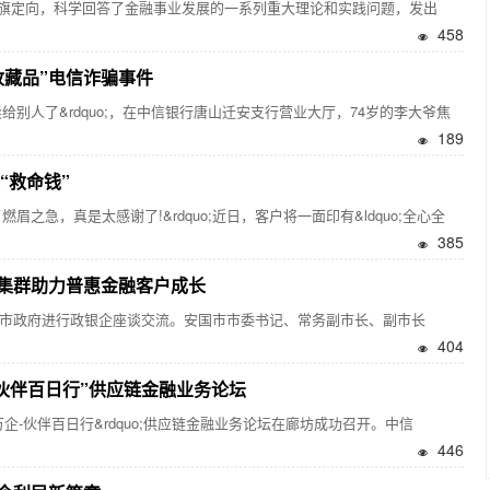
定向，科学回答了金融事业发展的一系列重大理论和实践问题，发出
458
收藏品”电信诈骗事件
给别人了&rdquo;，在中信银行唐山迁安支行营业大厅，74岁的李大爷焦
189
“救命钱”
之急，真是太感谢了!&rdquo;近日，客户将一面印有&ldquo;全心全
385
集群助力普惠金融客户成长
市政府进行政银企座谈交流。安国市市委书记、常务副市长、副市长
404
伙伴百日行”供应链金融业务论坛
万企-伙伴百日行&rdquo;供应链金融业务论坛在廊坊成功召开。中信
446