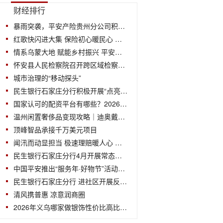
财经排行
暴雨突袭，平安产险贵州分公司积极应对暴
红歌快闪进大集 保险初心暖民心 ——中
情系乌蒙大地 赋能乡村振兴 平安产险贵
怀安县人民检察院召开跨区域检察协作交
城市治理的“移动探头”
民生银行石家庄分行积极开展“点亮燕赵
国家认可的配资平台有哪些？2026安全靠谱
温州闲置奢侈品变现攻略｜迪奥戴妃卡地亚
顶峰智品承接千万美元项目
闻汛而动显担当 极速理赔暖人心 ——平
民生银行石家庄分行4月开展常态化金融
中国平安推出“服务年·好物节”活动，升
民生银行石家庄分行 进社区开展反诈宣
清风携普惠 凉意润商圈
2026年义乌哪家做银饰性价比高比较靠谱