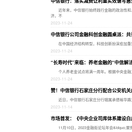
中信银行：落实减费让利重实效谱写惠
近年来，中信银行始终践行金融的政治性和人
济，不
2023-11-24
中信银行公司金融科创金融圆桌派：共
在中国经济结构转型，科技创新扮演愈加重要
2023-11-24
“长寿时代”来临：养老金融的“中信解法
个人养老金试点将满一周年。根据中央金融工作
2023-11-24
赞！中信银行石家庄分行配合公安机关
近日，中信银行石家庄分行辖属承德裕华路支
2023-11-14
市场首发：《中央企业司库体系建设白
11月10日，2023金融街论坛年会&ldquo;聚焦