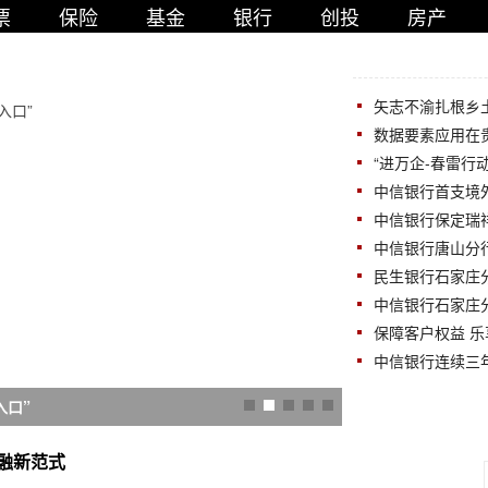
票
保险
基金
银行
创投
房产
矢志不渝扎根乡
数据要素应用在
“进万企-春雷行
中信银行首支境
中信银行保定瑞
中信银行唐山分行
民生银行石家庄
中信银行石家庄
保障客户权益 
中信银行连续三
入口”
元宵节抖音上线新春
融新范式